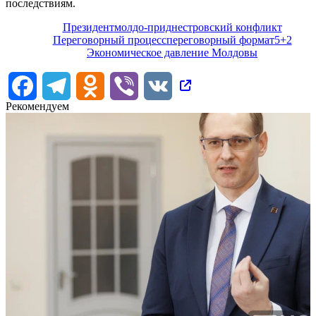
последствиям.
Президент
молдо-приднестровский конфликт
Переговорный процесс
переговорный формат
5+2
Экономическое давление Молдовы
Facebook
Telegram
Odnoklassniki
Viber
VK
Рекомендуем