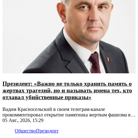
Президент: «Важно не только хранить память о
жертвах трагедий, но и называть имена тех, кто
отдавал убийственные приказы»
Вадим Красносельский в своем телеграм-канале
прокомментировал открытие памятника жертвам фашизма в
Рыбнице
05 Авг., 2026, 15:29
Общество
Президент