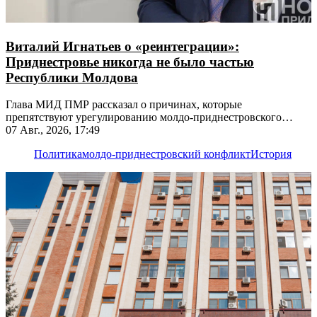
Виталий Игнатьев о «реинтеграции»:
Приднестровье никогда не было частью
Республики Молдова
Глава МИД ПМР рассказал о причинах, которые
препятствуют урегулированию молдо-приднестровского
конфликта
07 Авг., 2026, 17:49
Политика
молдо-приднестровский конфликт
История