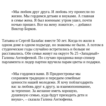
«Мы любим друг друга. И любовь эту пронесли по
жизни. Мы гордимся детьми и внуками. А главная
в семье жена. Я был военным: утром ушел, почти
ночью пришел. Все на жену ложится», – добавил
Виктор Борков.
Татьяна и Сергей Балабас вместе 50 лет. Когда-то жили в
одном доме в одном подъезде, но знакомы не были. А потом в
студенческие годы случайно встретились и больше не
расставались. Обе семьи живут на округе № 25 «Западный»
Галины Антюфеевой. По случаю праздника вице-спикер
парламента и лидер партии вручила парам цветы и подарки.
«Мы гордимся вами. В Приднестровье мы
сохраняем традиции и передаем семейные
ценности нашей молодежи. Я хочу поблагодарить
вас за любовь друг к другу, за взаимопонимание,
за терпение. За желание иметь хорошую,
душевную семью, куда будут приходить дети и
внуки», – сказала Галина Антюфеева.