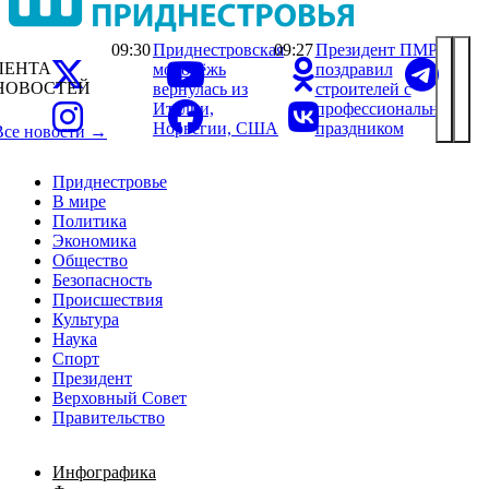
09:30
Приднестровская
09:27
Президент ПМР
ЛЕНТА
молодёжь
поздравил
НОВОСТЕЙ
вернулась из
строителей с
Италии,
профессиональным
Норвегии, США
праздником
Все новости →
Приднестровье
В мире
Политика
Экономика
Общество
Безопасность
Происшествия
Культура
Наука
Спорт
Президент
Верховный Совет
Правительство
Инфографика