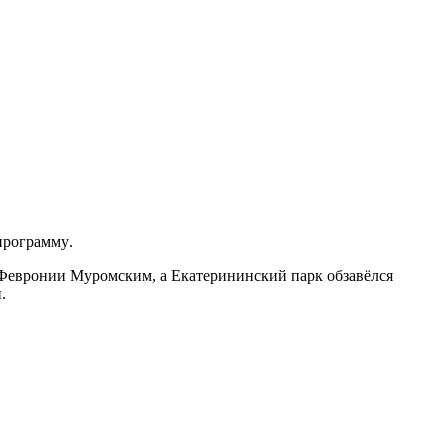
программу
.
 Февронии Муромским, а Екатерининский парк обзавёлся
.