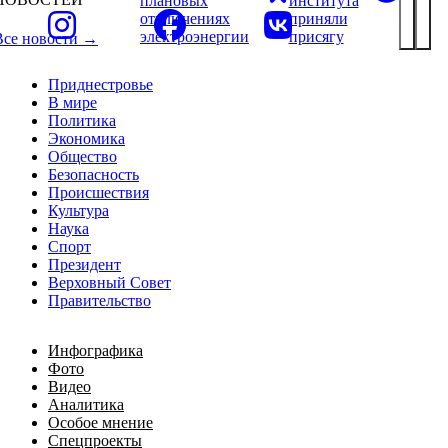
плановых
института
отключениях
приняли
электроэнергии
присягу
Все новости →
Приднестровье
В мире
Политика
Экономика
Общество
Безопасность
Происшествия
Культура
Наука
Спорт
Президент
Верховный Совет
Правительство
Инфографика
Фото
Видео
Аналитика
Особое мнение
Спецпроекты