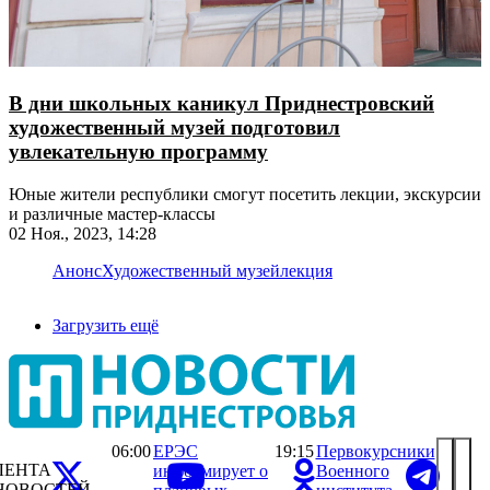
В дни школьных каникул Приднестровский
художественный музей подготовил
увлекательную программу
Юные жители республики смогут посетить лекции, экскурсии
и различные мастер-классы
02 Ноя., 2023, 14:28
Анонс
Художественный музей
лекция
Загрузить ещё
06:00
ЕРЭС
19:15
Первокурсники
ЛЕНТА
информирует о
Военного
НОВОСТЕЙ