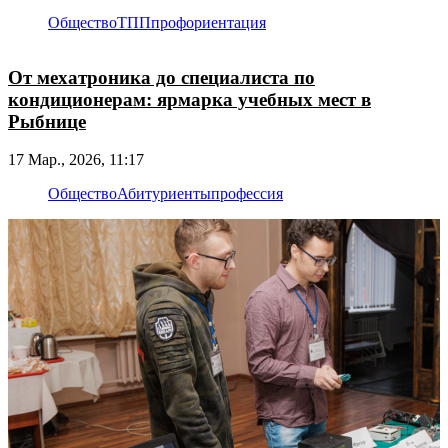
Общество
ТПП
профориентация
От мехатроника до специалиста по
кондиционерам: ярмарка учебных мест в
Рыбнице
17 Мар., 2026, 11:17
Общество
Абитуриенты
профессия