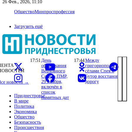
26 Фев., 2026, 11:10
Общество
Минпрос
профессия
Загрузить ещё
17:51
День
17:44
Между
ЛЕНТА
образования
григориопольскими
НОВОСТЕЙ
Верховного
сёлами Спея и
Совета ПМР,
Бутор восстановили
29 ноября,
дорогу
Все новости →
включён в
список
Приднестровье
памятных дат
В мире
Политика
Экономика
Общество
Безопасность
Происшествия