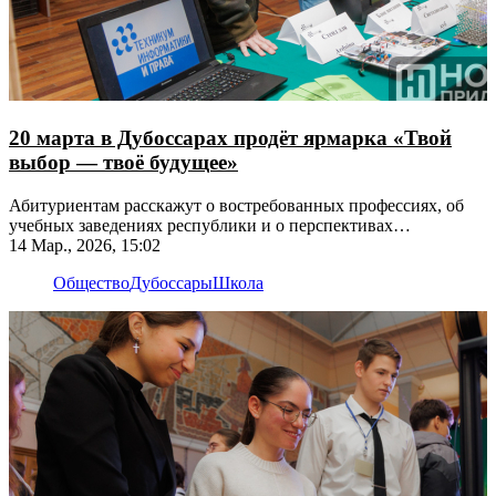
20 марта в Дубоссарах продёт ярмарка «Твой
выбор — твоё будущее»
Абитуриентам расскажут о востребованных профессиях, об
учебных заведениях республики и о перспективах
трудоустройства
14 Мар., 2026, 15:02
Общество
Дубоссары
Школа