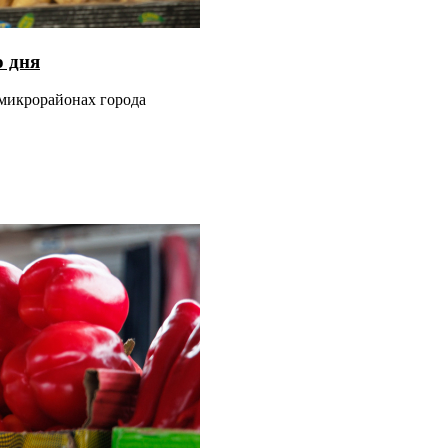
о дня
 микрорайонах города