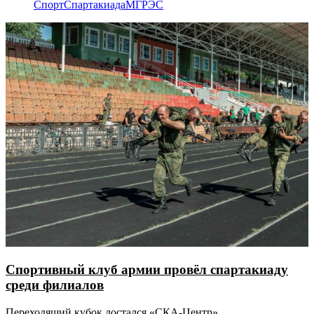
Спорт
Спартакиада
МГРЭС
Спортивный клуб армии провёл спартакиаду
среди филиалов
Переходящий кубок достался «СКА-Центр»