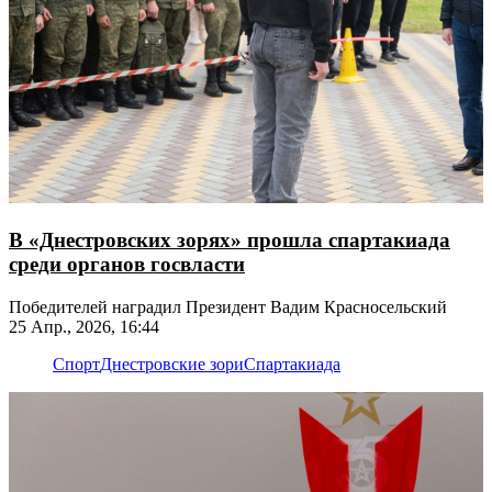
В «Днестровских зорях» прошла спартакиада
среди органов госвласти
Победителей наградил Президент Вадим Красносельский
25 Апр., 2026, 16:44
Спорт
Днестровские зори
Спартакиада