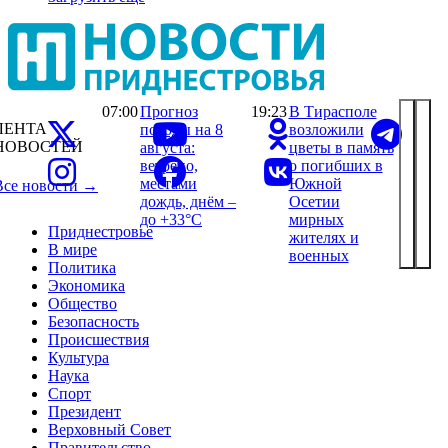
07:00
Прогноз
19:23
В Тирасполе
ЛЕНТА
погоды на 8
возложили
НОВОСТЕЙ
августа:
цветы в память
ветрено,
о погибших в
местами
Южной
Все новости →
дождь, днём –
Осетии
до +33°С
мирных
Приднестровье
жителях и
В мире
военных
Политика
Экономика
Общество
Безопасность
Происшествия
Культура
Наука
Спорт
Президент
Верховный Совет
Правительство