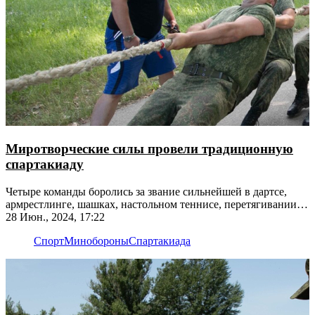
Миротворческие силы провели традиционную
спартакиаду
Четыре команды боролись за звание сильнейшей в дартсе,
армрестлинге, шашках, настольном теннисе, перетягивании
каната
28 Июн., 2024, 17:22
Спорт
Минобороны
Спартакиада