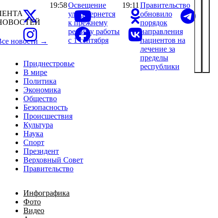
19:58
Освещение
19:11
Правительство
ЛЕНТА
улиц вернется
обновило
НОВОСТЕЙ
к прежнему
порядок
режиму работы
направления
с 1 сентября
пациентов на
Все новости →
лечение за
пределы
Приднестровье
республики
В мире
Политика
Экономика
Общество
Безопасность
Происшествия
Культура
Наука
Спорт
Президент
Верховный Совет
Правительство
Инфографика
Фото
Видео