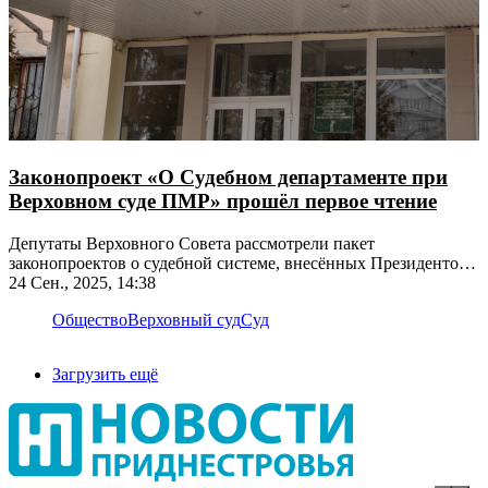
Законопроект «О Судебном департаменте при
Верховном суде ПМР» прошёл первое чтение
Депутаты Верховного Совета рассмотрели пакет
законопроектов о судебной системе, внесённых Президентом
ПМР
24 Сен., 2025, 14:38
Общество
Верховный суд
Суд
Загрузить ещё