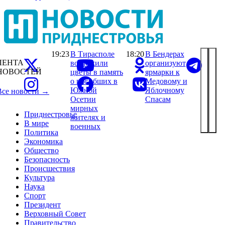
19:23
В Тирасполе
18:20
В Бендерах
ЛЕНТА
возложили
организуют
НОВОСТЕЙ
цветы в память
ярмарки к
о погибших в
Медовому и
Южной
Яблочному
Все новости →
Осетии
Спасам
мирных
Приднестровье
жителях и
В мире
военных
Политика
Экономика
Общество
Безопасность
Происшествия
Культура
Наука
Спорт
Президент
Верховный Совет
Правительство