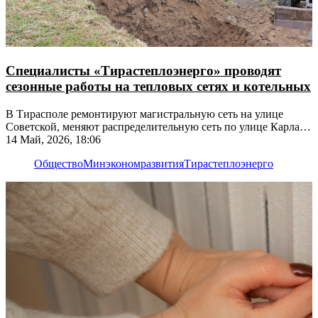
Специалисты «Тирастеплоэнерго» проводят
сезонные работы на тепловых сетях и котельных
В Тирасполе ремонтируют магистральную сеть на улице
Советской, меняют распределительную сеть по улице Карла
Маркса
14 Май, 2026, 18:06
Общество
Минэкономразвития
Тирастеплоэнерго