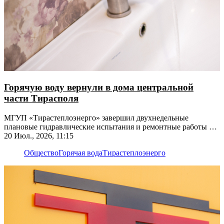
Горячую воду вернули в дома центральной
части Тирасполя
МГУП «Тирастеплоэнерго» завершил двухнедельные
плановые гидравлические испытания и ремонтные работы на
теплосетях
20 Июл., 2026, 11:15
Общество
Горячая вода
Тирастеплоэнерго