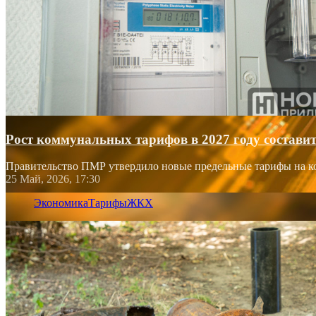
Рост коммунальных тарифов в 2027 году состави
Правительство ПМР утвердило новые предельные тарифы на к
25 Май, 2026, 17:30
Экономика
Тарифы
ЖКХ