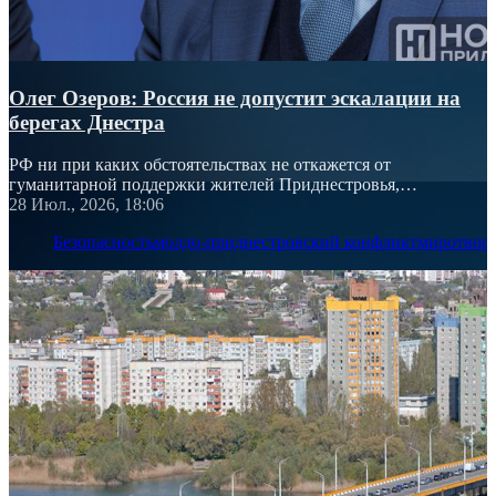
Олег Озеров: Россия не допустит эскалации на
берегах Днестра
РФ ни при каких обстоятельствах не откажется от
гуманитарной поддержки жителей Приднестровья,
подчеркнул посол России
28 Июл., 2026, 18:06
Безопасность
молдо-приднестровский конфликт
миротвор