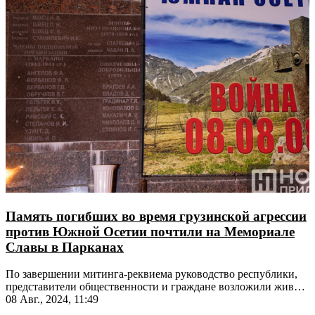
Память погибших во время грузинской агрессии
против Южной Осетии почтили на Мемориале
Славы в Парканах
По завершении митинга-реквиема руководство республики,
представители общественности и граждане возложили живые
цветы
08 Авг., 2024, 11:49