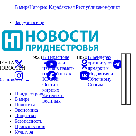
В мире
Нагорно-Карабахская Республика
конфликт
Загрузить ещё
19:23
В Тирасполе
18:20
В Бендерах
ЛЕНТА
возложили
организуют
НОВОСТЕЙ
цветы в память
ярмарки к
о погибших в
Медовому и
Южной
Яблочному
Все новости →
Осетии
Спасам
мирных
Приднестровье
жителях и
В мире
военных
Политика
Экономика
Общество
Безопасность
Происшествия
Культура