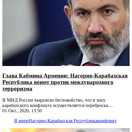
Глава Кабмина Армении: Нагорно-Карабахская
Республика воюет против международного
терроризма
В МИД России выразили беспокойство, что в зону
карабахского конфликта осуществляется переброска
незаконных вооруженных формирований из Сирии и Ливии
01 Окт., 2020, 13:50
В мире
Нагорно-Карабахская Республика
конфликт