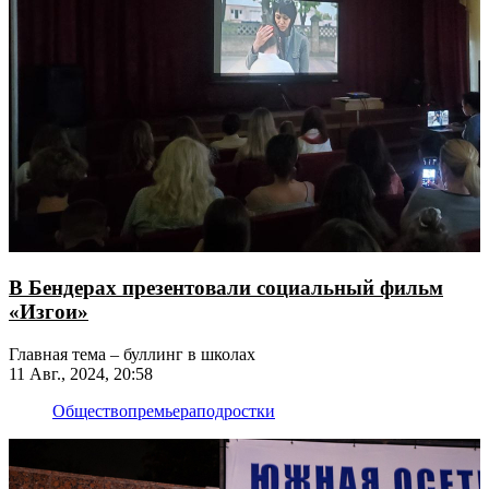
В Бендерах презентовали социальный фильм
«Изгои»
Главная тема – буллинг в школах
11 Авг., 2024, 20:58
Общество
премьера
подростки