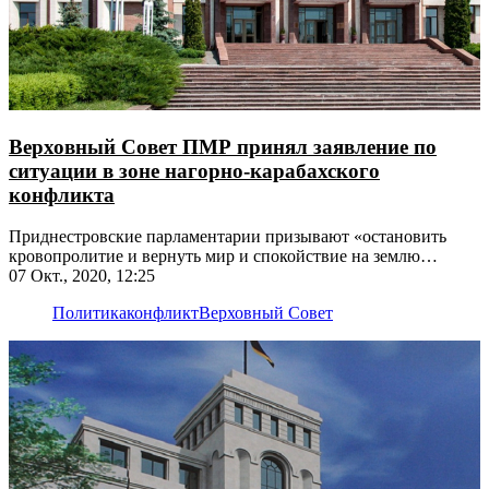
Верховный Совет ПМР принял заявление по
ситуации в зоне нагорно-карабахского
конфликта
Приднестровские парламентарии призывают «остановить
кровопролитие и вернуть мир и спокойствие на землю
Арцаха»
07 Окт., 2020, 12:25
Политика
конфликт
Верховный Совет